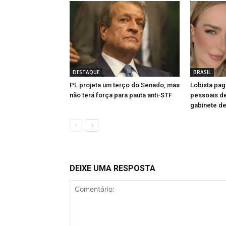
DESTAQUE
BRASIL
PL projeta um terço do Senado, mas
Lobista pag
não terá força para pauta anti-STF
pessoais d
gabinete de
DEIXE UMA RESPOSTA