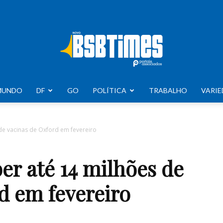
MUNDO
DF
GO
POLÍTICA
TRABALHO
VARIE
BSB
 de vacinas de Oxford em fevereiro
ber até 14 milhões de
Times
d em fevereiro