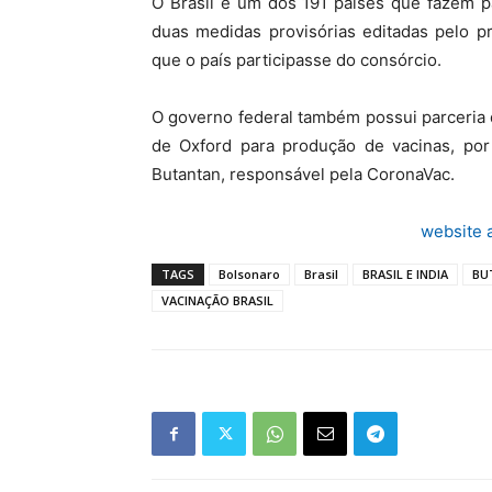
O Brasil é um dos 191 países que fazem p
duas medidas provisórias editadas pelo p
que o país participasse do consórcio.
O governo federal também possui parceria 
de Oxford para produção de vacinas, por
Butantan, responsável pela CoronaVac.
website 
TAGS
Bolsonaro
Brasil
BRASIL E INDIA
BU
VACINAÇÃO BRASIL