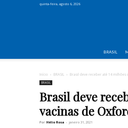
quinta-feira, agosto 6, 2026
BRASIL
Início
BRASIL
Brasil deve receber até 14 milhões
BRASIL
Brasil deve rece
vacinas de Oxfor
Por
Hélio Rosa
-
janeiro 31, 2021