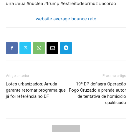
#ira #eua #nuclea #trump #estreitodeormuz #acordo
website average bounce rate
Artigo anterior
Próximo artigo
Lotes urbanizados: Arruda
19ª DP deflagra Operação
garante retomar programa que
Fogo Cruzado e prende autor
já foi referência no DF
de tentativa de homicídio
qualificado