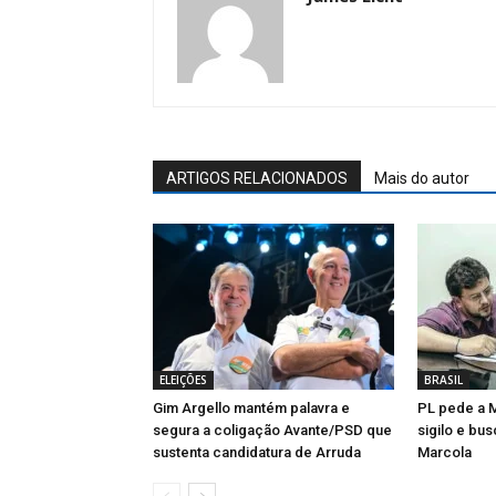
ARTIGOS RELACIONADOS
Mais do autor
ELEIÇÕES
BRASIL
Gim Argello mantém palavra e
PL pede a 
segura a coligação Avante/PSD que
sigilo e bu
sustenta candidatura de Arruda
Marcola