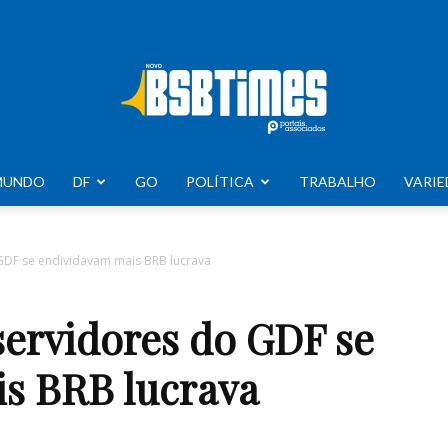
MUNDO
DF
GO
POLÍTICA
TRABALHO
VARIE
BSB
GDF se endividavam mais BRB lucrava
servidores do GDF se
Times
s BRB lucrava