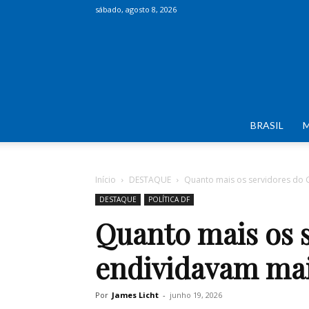
sábado, agosto 8, 2026
BRASIL
Início
DESTAQUE
Quanto mais os servidores do 
DESTAQUE
POLÍTICA DF
Quanto mais os 
endividavam mai
Por
James Licht
-
junho 19, 2026