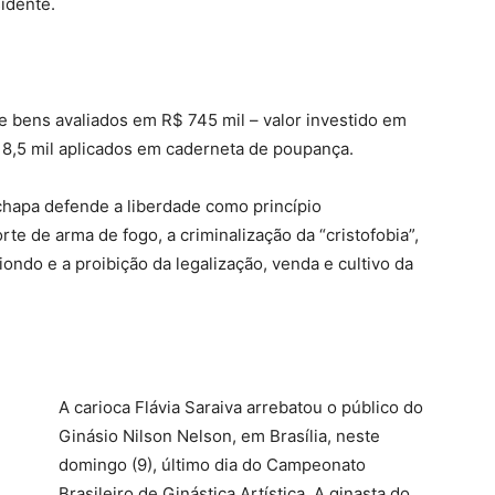
idente.
 de bens avaliados em R$ 745 mil – valor investido em
 8,5 mil aplicados em caderneta de poupança.
chapa defende a liberdade como princípio
orte de arma de fogo, a criminalização da “cristofobia”,
ndo e a proibição da legalização, venda e cultivo da
A carioca Flávia Saraiva arrebatou o público do
Ginásio Nilson Nelson, em Brasília, neste
domingo (9), último dia do Campeonato
Brasileiro de Ginástica Artística. A ginasta do