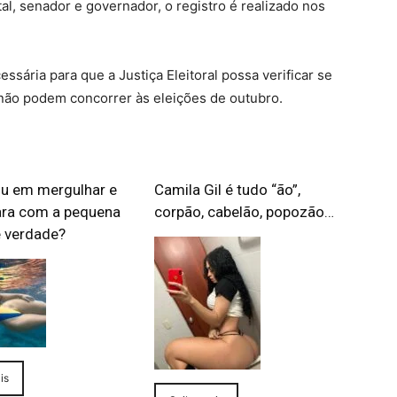
tal, senador e governador, o registro é realizado nos
ssária para que a Justiça Eleitoral possa verificar se
 não podem concorrer às eleições de outubro.
u em mergulhar e
Camila Gil é tudo “ão”,
ara com a pequena
corpão, cabelão, popozão…
e verdade?
is