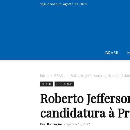
segunda-feira, agosto 10, 2026
BRASIL
Início
BRASIL
Roberto Jefferson registra candidat
BRASIL
DESTAQUE
Roberto Jefferso
candidatura à P
Por
Redação
-
agosto 13, 2022