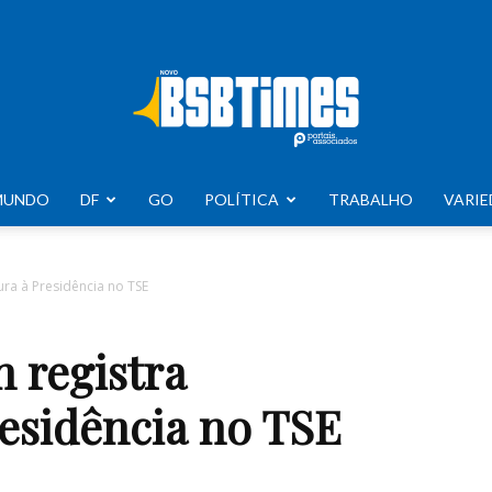
MUNDO
DF
GO
POLÍTICA
TRABALHO
VARIE
BSB
ura à Presidência no TSE
n registra
Times
residência no TSE