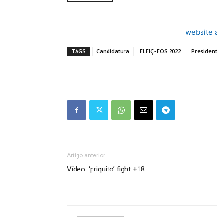
website 
TAGS
Candidatura
ELEIÇ~EOS 2022
Presiden
Artigo anterior
Vídeo: ‘priquito’ fight +18