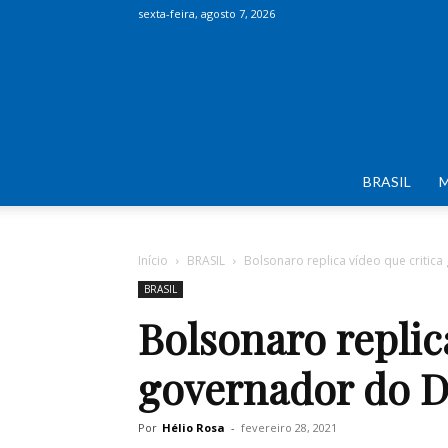
sexta-feira, agosto 7, 2026
BRASIL
Início
BRASIL
Bolsonaro replica vídeo que criti
BRASIL
Bolsonaro replic
governador do 
Por
Hélio Rosa
-
fevereiro 28, 2021