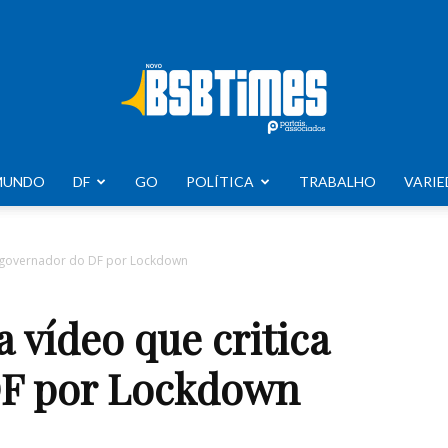
MUNDO
DF
GO
POLÍTICA
TRABALHO
VARIE
BSB
ca governador do DF por Lockdown
a vídeo que critica
Times
DF por Lockdown