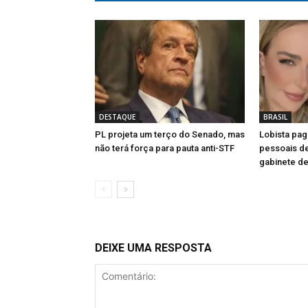
DESTAQUE
BRASIL
PL projeta um terço do Senado, mas
Lobista pag
não terá força para pauta anti-STF
pessoais d
gabinete de
DEIXE UMA RESPOSTA