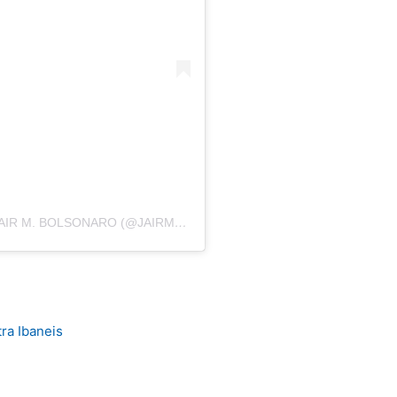
UMA PUBLICAÇÃO COMPARTILHADA POR JAIR M. BOLSONARO (@JAIRMESSIASBOLSONARO)
ra Ibaneis